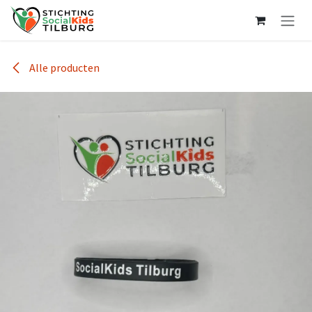
Overslaan naar inhoud
Alle producten