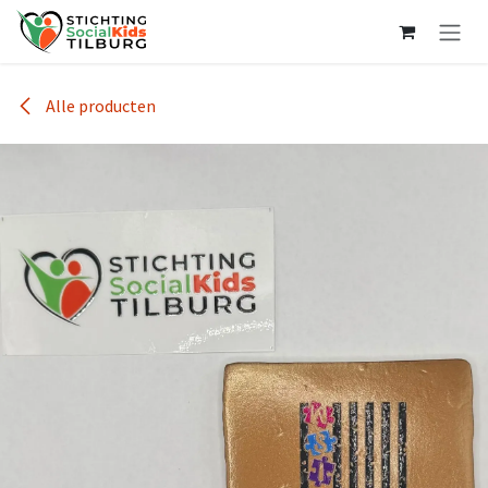
Overslaan naar inhoud
Alle producten