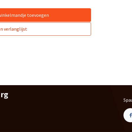
winkelmandje toevoegen
 verlanglijst
urg
Spau