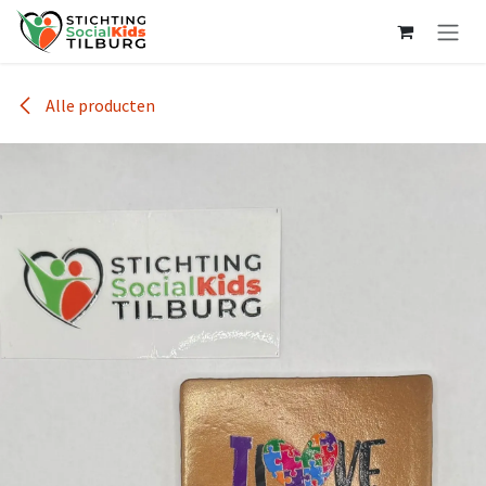
Overslaan naar inhoud
Alle producten